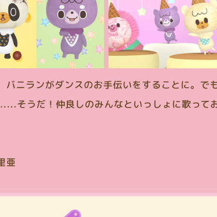
、バニランがダンスのお手伝いをすることに。で
.....そうだ！仲良しのみんなといっしょに歌っ
里亜